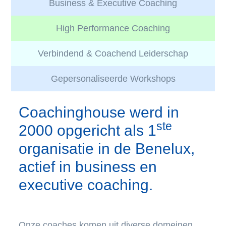
Business & Executive Coaching
Ons
Team
High Performance Coaching
News
Assessments
Verbindend & Coachend Leiderschap
Contact
Gepersonaliseerde Workshops
Coachinghouse werd in
ste
2000 opgericht als 1
organisatie in de Benelux,
actief in business en
executive coaching.
Onze coaches komen uit diverse domeinen