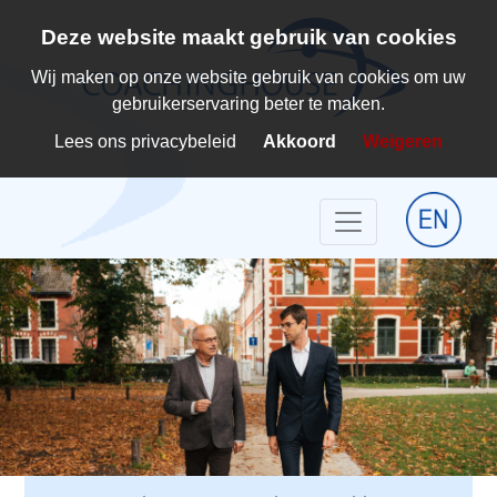
Deze website maakt gebruik van cookies
Wij maken op onze website gebruik van cookies om uw
gebruikerservaring beter te maken.
Wat
Lees ons privacybeleid
Akkoord
Weigeren
doen
wij?
Business-
Executive
Coaching
High
Performance
Coaching
Verbindend
Leiderschap
Gepersonaliseerde
Workshops